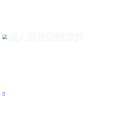
個人情報保護方針
ホーム
個人情報保護方針
株式会社Will Be （ウィルビー）（以下「弊社」という）
は、お客様に安全で快適なサービスを提供するにあたり「個
人情報の保護に関する法律」他、関係諸法令並びに本方針と
弊社の各規程を遵守し、お客様の個人情報保護の徹底に努め
ます。
個人情報収集、利用について