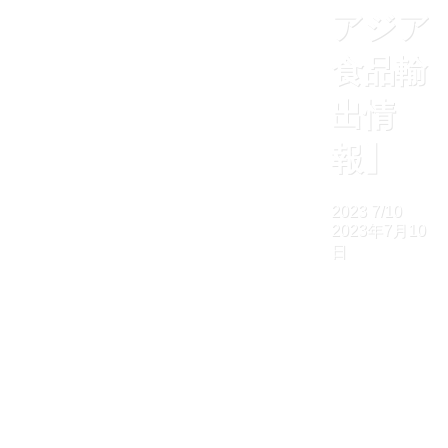
アジア
食品輸
出情
報】
2023
7/10
2023年7月10
日
ホーム
企業お役立ち情報
高級○○はどこで売れる？ホントに売れる？【東南アジ
ア食品輸出情報】