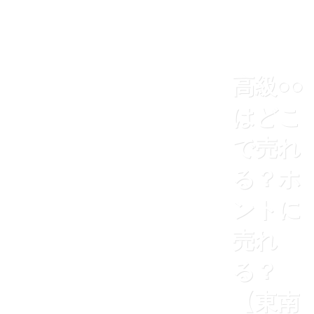
高級○○
はどこ
で売れ
る？ホ
ントに
売れ
る？
【東南