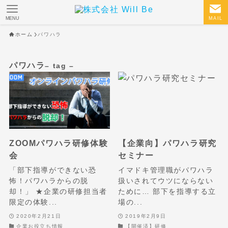
MENU
MAIL
ホーム
パワハラ
パワハラ
– tag –
ZOOMパワハラ研修体験
【企業向】パワハラ研究
会
セミナー
「部下指導ができない恐
イマドキ管理職がパワハラ
怖！パワハラからの脱
扱いされてウツにならない
却！」 ★企業の研修担当者
ために… 部下を指導する立
限定の体験...
場の...
2020年2月21日
2019年2月9日
企業お役立ち情報
【開催済】研修