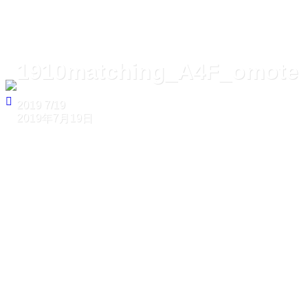
1910matching_A4F_omote
2019
7/19
2019年7月19日
ホーム
1910matching_A4F_omote
1910matching_A4F_omote
2019
7/19
2019年7月19日