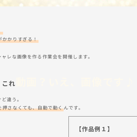
！
がかかりすぎる！
シャレな画像を作る作業会を開催します。
動画？いえ、画像です♪
これ
けど違う。
を押さなくても、自動で動く
んです。
【作品例１】