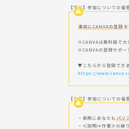
【事前】参加についての留
事前にCANVAの登録
を
※CANVAは無料版で
※CANVAの登録サポ
▼こちらから登録でき
https://www.canva.c
【当日】参加についての留
・実際にあなたも
パソ
・≪説明⇒作業≫の繰