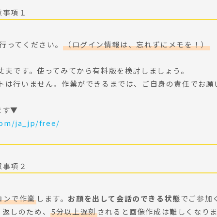
意事項１
行ってください。
（ログイン情報は、忘れずにメモを！）
大丈夫です。使ってみてから有料版を検討しましょう。
ートは行いません。作業ができるまでは、ご自身の責任でお願
ます▼
om/ja_jp/free/
意事項２
コンで作業
します。
お顔を出して会話のできる状態
でご参加
り返しのため、
5分以上遅刻
されると画像作成は難しくなり