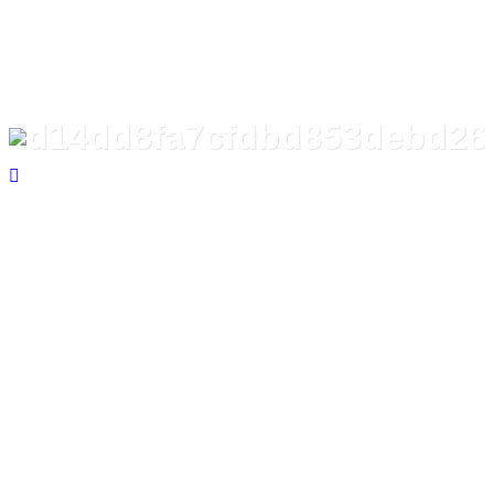
d14dd8fa7cfdbd853debd26
ホーム
d14dd8fa7cfdbd853debd26c1cf2553d
d14dd8fa7cfdbd853debd26c
2024
5/28
2024年5月28日