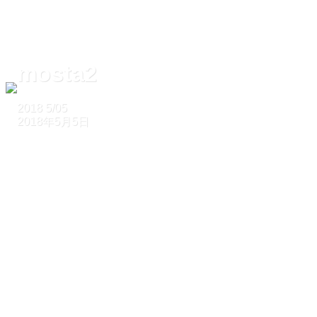
mosta2
2018
5/05
2018年5月5日
ホーム
mosta2
mosta2
2018
5/05
2018年5月5日