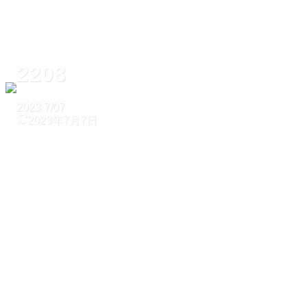
2208
2023
7/07
2023年7月7日
ホーム
2208
2208
2023
7/07
2023年7月7日