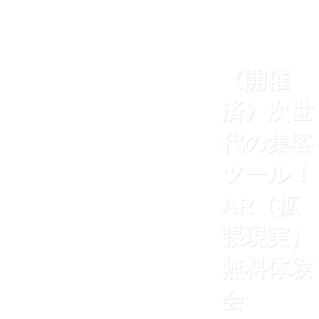
《開催
済》次世
代の集客
ツール！
AR（拡
張現実）
無料体験
会